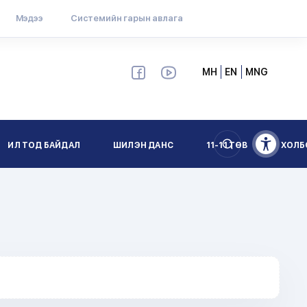
Мэдээ
Системийн гарын авлага
МН
EN
MNG
ИЛ ТОД БАЙДАЛ
ШИЛЭН ДАНС
11-11 ТӨВ
ХОЛБ