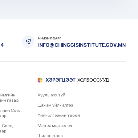
И-МЭЙЛ ХАЯГ
64
INFO@CHINGGISINSTITUTE.GOV.MN
ХЭРЭГЦЭЭТ
ХОЛБООСУУД
аймгийн
Хууль эрх зүй
ийн газар
Цахим үйлчилгээ
гийн Соёл,
Үйлчилгээний төрөл
зар
Мэдээ мэдээлэл
 Соёл,
зар
Шилэн данс