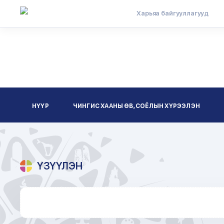
Харьяа байгууллагууд
НҮҮР
ЧИНГИС ХААНЫ ӨВ, СОЁЛЫН ХҮРЭЭЛЭН
ҮЗҮҮЛЭН