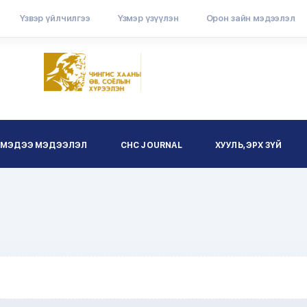
Үзвэр үйлчилгээ
Үзмэр үзүүлэн
Орон зайн мэдээлэл
МЭДЭЭ МЭДЭЭЛЭЛ
CHC JOURNAL
ХУУЛЬ, ЭРХ ЗҮЙ