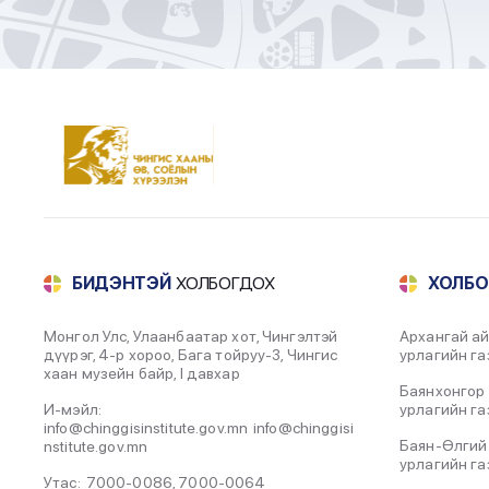
БИДЭНТЭЙ
ХОЛБОГДОХ
ХОЛБ
Монгол Улс, Улаанбаатар хот, Чингэлтэй
Архангай ай
дүүрэг, 4-р хороо, Бага тойруу-3, Чингис
урлагийн га
хаан музейн байр, I давхар
Баянхонгор 
И-мэйл:
урлагийн га
info@chinggisinstitute.gov.mn
info@chinggisi
Баян-Өлгий
nstitute.gov.mn
урлагийн га
Утас:
7000-0086
,
7000-0064