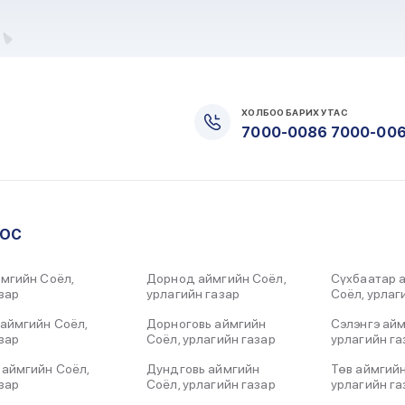
ХОЛБОО БАРИХ УТАС
7000-0086 7000-00
ООС
мгийн Соёл,
Дорнод аймгийн Соёл,
Сүхбаатар 
зар
урлагийн газар
Соёл, урлаг
аймгийн Соёл,
Дорноговь аймгийн
Сэлэнгэ айм
зар
Соёл, урлагийн газар
урлагийн га
 аймгийн Соёл,
Дундговь аймгийн
Төв аймгийн
зар
Соёл, урлагийн газар
урлагийн га