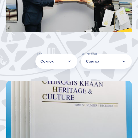
Таг
Ангилал