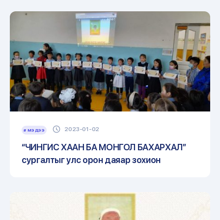
үзэсгэлэнг зохион байгууллаа.
2023-01-02
# МЭДЭЭ
“ЧИНГИС ХААН БА МОНГОЛ БАХАРХАЛ”
сургалтыг улс орон даяар зохион
байгуулав.