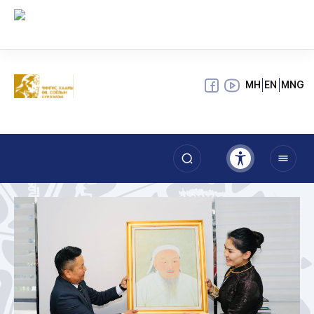
МН
EN
MNG