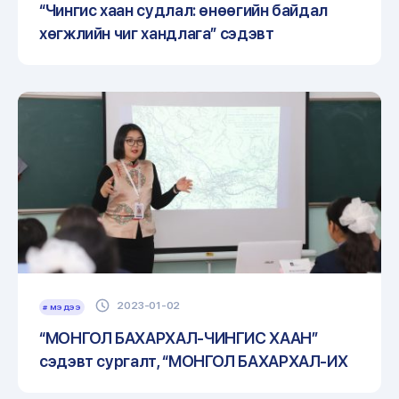
“Чингис хаан судлал: өнөөгийн байдал
хөгжлийн чиг хандлага” cэдэвт
хэлэлцүүлгийг зохион байгууллаа.
2023-01-02
# МЭДЭЭ
“МОНГОЛ БАХАРХАЛ-ЧИНГИС ХААН”
сэдэвт сургалт, “МОНГОЛ БАХАРХАЛ-ИХ
ХААНЫ ӨЛГИЙ НУТГААР” гэрэл зургийн