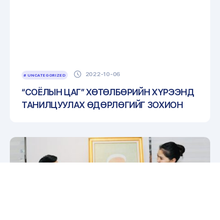
2022-10-06
# UNCATEGORIZED
“СОЁЛЫН ЦАГ” ХӨТӨЛБӨРИЙН ХҮРЭЭНД
ТАНИЛЦУУЛАХ ӨДӨРЛӨГИЙГ ЗОХИОН
БАЙГУУЛАВ.