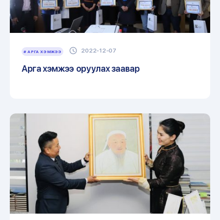
2022-12-07
# АРГА ХЭМЖЭЭ
Арга хэмжээ оруулах заавар