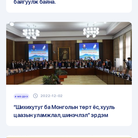
байгуулж байна.
2022-12-02
# МЭДЭЭ
“Шихихутуг ба Монголын төрт ёс, хууль
цаазын уламжлал, шинэчлэл” эрдэм
шинжилгээний хурлыг хамтран зохион
байгууллаа.