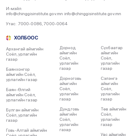
И-мэйл:
info@chinggisinstitute.gov.mn
info@chinggisinstitute.gov.mn
Утас:
7000-0086
,
7000-0064
ХОЛБООС
Дорнод
Сүхбаатар
Архангай аймгийн
аймгийн
аймгийн
Соёл, урлагийн
Соёл,
Соёл,
газар
урлагийн
урлагийн
газар
газар
Баянхонгор
аймгийн Соёл,
Дорноговь
Сэлэнгэ
урлагийн газар
аймгийн
аймгийн
Соёл,
Соёл,
Баян-Өлгий
урлагийн
урлагийн
аймгийн Соёл,
газар
газар
урлагийн газар
Дундговь
Төв аймгийн
Булган аймгийн
аймгийн
Соёл,
Соёл, урлагийн
Соёл,
урлагийн
газар
урлагийн
газар
газар
Говь-Алтай аймгийн
Увс аймгийн
Соёл, урлагийн