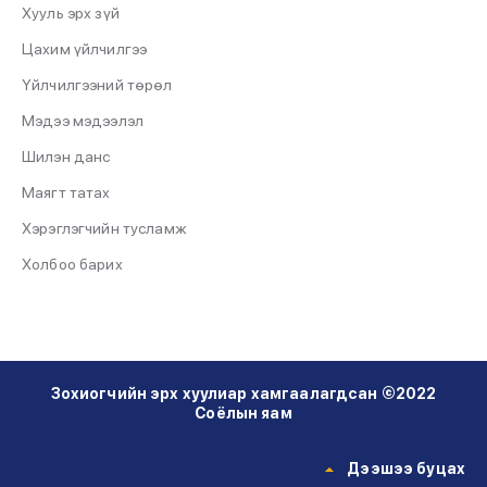
Хууль эрх зүй
Цахим үйлчилгээ
Үйлчилгээний төрөл
Мэдээ мэдээлэл
Шилэн данс
Маягт татах
Хэрэглэгчийн тусламж
Холбоо барих
Зохиогчийн эрх хуулиар хамгаалагдсан ©2022
Соёлын яам
Дээшээ буцах