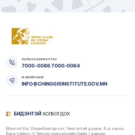
ХОЛБОО БАРИХ УТАС
7000-0086 7000-0064
И-МЭЙЛ ХАЯГ
INFO@CHINGGISINSTITUTE.GOV.MN
БИДЭНТЭЙ
ХОЛБОГДОХ
Монгол Улс, Улаанбаатар хот, Чингэлтэй дүүрэг, 4-р хороо,
Бага тойруу-3, Чингис хаан музейн байр, I давхар