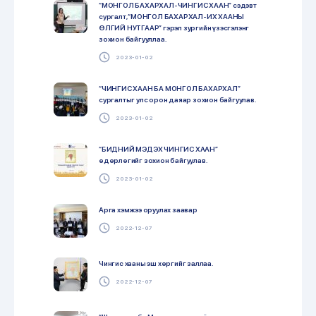
“МОНГОЛ БАХАРХАЛ-ЧИНГИС ХААН” сэдэвт
сургалт, “МОНГОЛ БАХАРХАЛ-ИХ ХААНЫ
ӨЛГИЙ НУТГААР” гэрэл зургийн үзэсгэлэнг
зохион байгууллаа.
2023-01-02
“ЧИНГИС ХААН БА МОНГОЛ БАХАРХАЛ”
сургалтыг улс орон даяар зохион байгуулав.
2023-01-02
“БИДНИЙ МЭДЭХ ЧИНГИС ХААН”
өдөрлөгийг зохион байгуулав.
2023-01-02
Арга хэмжээ оруулах заавар
2022-12-07
Чингис хааны эш хөргийг заллаа.
2022-12-07