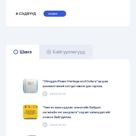
# СЭДВҮҮД
МЭДЭЭ
Шинэ
Байгууллагууд
“Chinggis Khaan Heritage and Culture” эрдэм
шинжилгээний сэтгүүл хэвлэгдэн гарлаа.
2023-02-15
“Чингис хаан судлал: өнөөгийн байдал
хөгжлийн чиг хандлага” cэдэвт хэлэлцүүлгийг
зохион байгууллаа.
2023-01-02