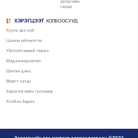
урлагийн
Чингис хааны цэрэг, дайтах ухаан, зэр зэвсэг
газар
2022-07-31
ХЭРЭГЦЭЭТ
ХОЛБООСУУД
Бүтэц
Хууль эрх зүй
2022-07-30
Цахим үйлчилгээ
Танилцуулга
Үйлчилгээний төрөл
2022-07-30
Мэдээ мэдээлэл
Шилэн данс
Мэндчилгээ
2022-07-30
Маягт татах
Хэрэглэгчийн тусламж
“ЧИНГИС ХААН- 860” ЯРУУ НАЙРГИЙН
НААДАМ ЗОХИОН БАЙГУУЛАГДЛАА.
Холбоо барих
2022-07-29
“ЧИНГИС ХААНЫ ӨВ, СОЁЛ” ОЮУТНЫ ЭРДЭМ
ШИНЖИЛГЭЭНИЙ ХУРАЛ ЗОХИОН
БАЙГУУЛЛАА.