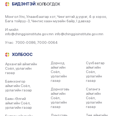
2022-07-31
БИДЭНТЭЙ
ХОЛБОГДОХ
Захчид Сэцэн (2020)
Монгол Улс, Улаанбаатар хот, Чингэлтэй дүүрэг, 4-р хороо,
Бага тойруу-3, Чингис хаан музейн байр, I давхар
2022-07-31
И-мэйл:
info@chinggisinstitute.gov.mn
info@chinggisinstitute.gov.mn
Жүгдэрийн ЛУВСАНДОРЖ (2019)
2022-07-31
Утас:
7000-0086
,
7000-0064
ХОЛБООС
Гончигийн ГАНТОГТОХ (2018)
2022-07-31
Дорнод
Сүхбаатар
Архангай аймгийн
аймгийн
аймгийн
Соёл, урлагийн
Соёл,
Соёл,
газар
Рэнцэнгийн БАТЦЭНГЭЛ (2016)
урлагийн
урлагийн
газар
газар
2022-07-31
Баянхонгор
аймгийн Соёл,
Дорноговь
Сэлэнгэ
урлагийн газар
Рэнцэнгийн БАТЦЭНГЭЛ (2016)
аймгийн
аймгийн
Соёл,
Соёл,
Баян-Өлгий
2022-07-31
урлагийн
урлагийн
аймгийн Соёл,
газар
газар
урлагийн газар
Гончигийн ГАНТОГТОХ (2018)
Дундговь
Төв аймгийн