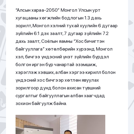
“Алсын хараа-2050” Монгол Улсын урт
хугацааны хөгжлийн бодлогын 1.3 дахь
зорилт, Монгол хэлний тухай хуулийн 6 дугаар
зүйлийн 6.1 дэх заалт, 7 дугаар зүйлийн 7.2
дахь заалт, Соёлын яамны “Хос бичигтэн
байгууллага” хөтөлбөрийн хүрээнд Монгол
хэл, бичгээ үндэсний үнэт зүйлийн бүрдэл
болгон иргэн бүр чанартай эзэмшиж,
хэрэглэж хэвших, албан хэргээ кирилл болон
үндэсний хос бичгээр хөтлөн явуулах
зорилгоор дунд болон ахисан түвшний
сургалтыг байгууллагын албан хаагчдад
зохион байгуулж байна.