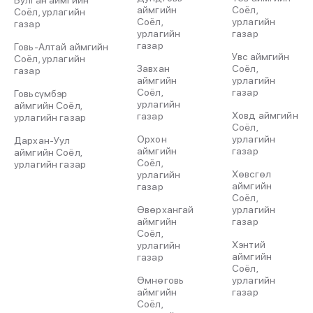
Булган аймгийн
аймгийн
Соёл,
2022-07-31
Соёл, урлагийн
Соёл,
урлагийн
газар
урлагийн
газар
Жүгдэрийн ЛУВСАНДОРЖ (2019)
газар
Говь-Алтай аймгийн
Увс аймгийн
Соёл, урлагийн
2022-07-31
Завхан
Соёл,
газар
аймгийн
урлагийн
Соёл,
газар
Говьсүмбэр
Захчид Сэцэн (2020)
урлагийн
аймгийн Соёл,
Ховд аймгийн
газар
урлагийн газар
2022-07-31
Соёл,
Орхон
урлагийн
Дархан-Уул
аймгийн
газар
АРХЕОЛОГИЙН МАЛТЛАГА СУДАЛГАА ХИЙВ.
аймгийн Соёл,
Соёл,
урлагийн газар
2022-07-31
Хөвсгөл
урлагийн
аймгийн
газар
Соёл,
“ДАНИ ДАХЬ МОНГОЛЫН ӨВ СОЁЛЫН
Өвөрхангай
урлагийн
ДУРСГАЛУУД” НОМ ХЭВЛЭГДЭН ГАРЛАА.
аймгийн
газар
Соёл,
2022-07-31
Хэнтий
урлагийн
аймгийн
газар
“БУРХАН ХАЛДУНЫ СҮЛДЭР” НОМ
Соёл,
ХЭВЛЭГДЭН ГАРЛАА.
Өмнөговь
урлагийн
аймгийн
газар
2022-07-31
Соёл,