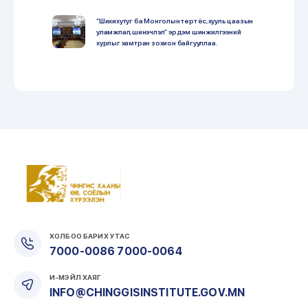
“Шихихутуг ба Монголын төрт ёс, хууль цаазын
уламжлал, шинэчлэл” эрдэм шинжилгээний
хурлыг хамтран зохион байгууллаа.
2022-12-02
ЧИНГИС ХААНЫ ӨВ, СОЁЛ IV БОТЬ
ХЭВЛЭГДЭН ГАРЛАА.
2022-10-26
“СОЁЛЫН ЦАГ” ХӨТӨЛБӨРИЙН ХҮРЭЭНД
ТАНИЛЦУУЛАХ ӨДӨРЛӨГИЙГ ЗОХИОН БАЙГУУЛАВ.
2022-10-06
Чингис хааны эш хөргийг заллаа.
2022-10-06
ХОЛБОО БАРИХ УТАС
7000-0086 7000-0064
Иргэд хүлээн авах цагийн хуваарь
И-МЭЙЛ ХАЯГ
2022-07-31
INFO@CHINGGISINSTITUTE.GOV.MN