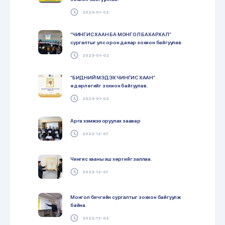
2023-01-02
“ЧИНГИС ХААН БА МОНГОЛ БАХАРХАЛ”
сургалтыг улс орон даяар зохион байгуулав.
2023-01-02
“БИДНИЙ МЭДЭХ ЧИНГИС ХААН”
өдөрлөгийг зохион байгуулав.
2023-01-02
Арга хэмжээ оруулах заавар
2022-12-07
Чингис хааны эш хөргийг заллаа.
2022-12-07
Монгол бичгийн сургалтыг зохион байгуулж
байна.
2022-12-02