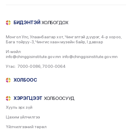
Дотоод хамтын ажиллагаа
2022-07-31
БИДЭНТЭЙ
ХОЛБОГДОХ
Захчид Сэцэн (2020)
2022-07-31
Монгол Улс, Улаанбаатар хот, Чингэлтэй дүүрэг, 4-р хороо,
Бага тойруу-3, Чингис хаан музейн байр, I давхар
Жүгдэрийн ЛУВСАНДОРЖ (2019)
И-мэйл:
2022-07-31
info@chinggisinstitute.gov.mn
info@chinggisinstitute.gov.mn
Утас:
7000-0086
,
7000-0064
Гончигийн ГАНТОГТОХ (2018)
2022-07-31
ХОЛБООС
Рэнцэнгийн БАТЦЭНГЭЛ (2016)
ХЭРЭГЦЭЭТ
ХОЛБООСУУД
2022-07-31
Хууль эрх зүй
Рэнцэнгийн БАТЦЭНГЭЛ (2016)
Цахим үйлчилгээ
2022-07-31
Үйлчилгээний төрөл