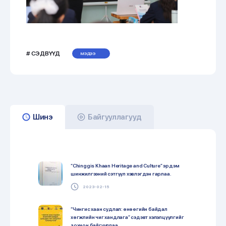
# СЭДВҮҮД
МЭДЭЭ
Шинэ
Байгууллагууд
“Chinggis Khaan Heritage and Culture” эрдэм
шинжилгээний сэтгүүл хэвлэгдэн гарлаа.
2023-02-15
“Чингис хаан судлал: өнөөгийн байдал
хөгжлийн чиг хандлага” cэдэвт хэлэлцүүлгийг
зохион байгууллаа.