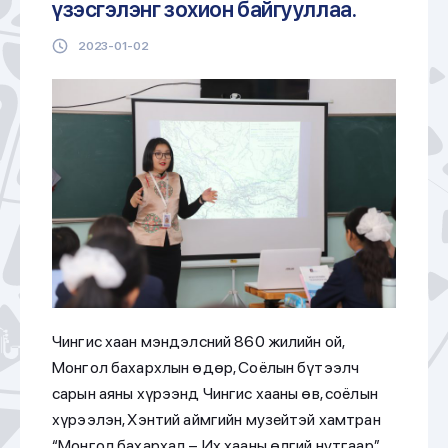
үзэсгэлэнг зохион байгууллаа.
2023-01-02
Чингис хаан мэндэлсний 860 жилийн ой,
Монгол бахархлын өдөр, Соёлын бүтээлч
сарын аяны хүрээнд Чингис хааны өв, соёлын
хүрээлэн, Хэнтий аймгийн музейтэй хамтран
“Монгол бахархал – Их хааны өлгий нутгаар”