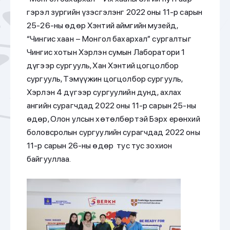
гэрэл зургийн үзэсгэлэнг 2022 оны 11-р сарын
25-26-ны өдөр Хэнтий аймгийн музейд,
“Чингис хаан – Монгол бахархал” сургалтыг
Чингис хотын Хэрлэн сумын Лаборатори 1
дүгээр сургууль, Хан Хэнтий цогцолбор
сургууль, Тэмүүжин цогцолбор сургууль,
Хэрлэн 4 дүгээр сургуулийн дунд, ахлах
ангийн сурагчдад 2022 оны 11-р сарын 25-ны
өдөр, Олон улсын хөтөлбөртэй Бэрх ерөнхий
боловсролын сургуулийн сурагчдад 2022 оны
11-р сарын 26-ны өдөр тус тус зохион
байгууллаа.