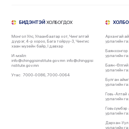
БИДЭНТЭЙ
ХОЛБОГДОХ
ХОЛБ
Монгол Улс, Улаанбаатар хот, Чингэлтэй
Архангай ай
дүүрэг, 4-р хороо, Бага тойруу-3, Чингис
урлагийн га
хаан музейн байр, I давхар
Баянхонгор 
И-мэйл:
урлагийн га
info@chinggisinstitute.gov.mn
info@chinggisi
Баян-Өлгий
nstitute.gov.mn
урлагийн га
Утас:
7000-0086
,
7000-0064
Булган аймг
урлагийн га
Говь-Алтай 
урлагийн га
Говьсүмбэр 
урлагийн га
Дархан-Уул
урлагийн га