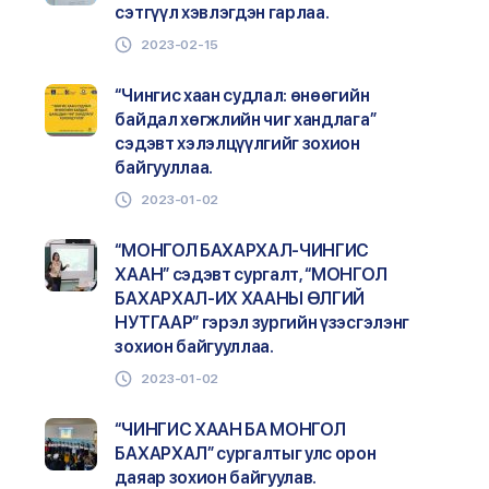
сэтгүүл хэвлэгдэн гарлаа.
2023-02-15
“Чингис хаан судлал: өнөөгийн
байдал хөгжлийн чиг хандлага”
cэдэвт хэлэлцүүлгийг зохион
байгууллаа.
2023-01-02
“МОНГОЛ БАХАРХАЛ-ЧИНГИС
ХААН” сэдэвт сургалт, “МОНГОЛ
БАХАРХАЛ-ИХ ХААНЫ ӨЛГИЙ
НУТГААР” гэрэл зургийн үзэсгэлэнг
зохион байгууллаа.
2023-01-02
“ЧИНГИС ХААН БА МОНГОЛ
БАХАРХАЛ” сургалтыг улс орон
даяар зохион байгуулав.