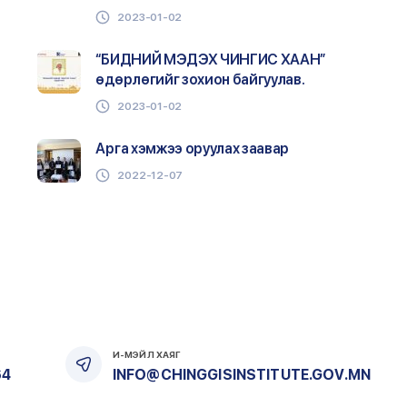
2023-01-02
“БИДНИЙ МЭДЭХ ЧИНГИС ХААН”
өдөрлөгийг зохион байгуулав.
2023-01-02
Арга хэмжээ оруулах заавар
2022-12-07
Чингис хааны эш хөргийг заллаа.
2022-12-07
Монгол бичгийн сургалтыг зохион
байгуулж байна.
2022-12-02
И-МЭЙЛ ХАЯГ
64
INFO@CHINGGISINSTITUTE.GOV.MN
“Шихихутуг ба Монголын төрт ёс,
хууль цаазын уламжлал, шинэчлэл”