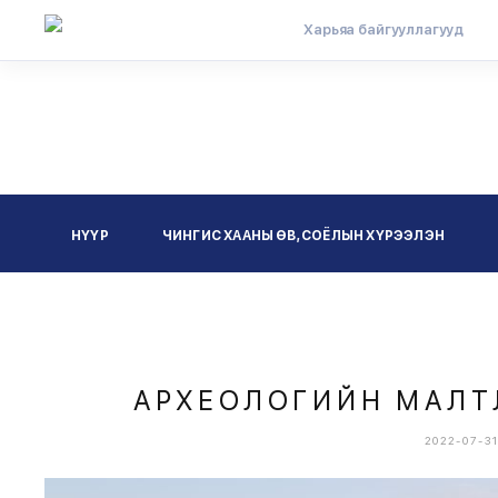
Харьяа байгууллагууд
НҮҮР
ЧИНГИС ХААНЫ ӨВ, СОЁЛЫН ХҮРЭЭЛЭН
АРХЕОЛОГИЙН МАЛТЛ
2022-07-3