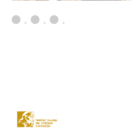
0
0
0