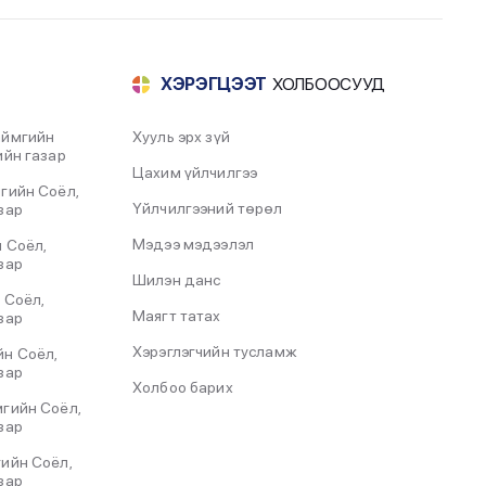
эрдэм шинжилгээний хурлыг
хамтран зохион байгууллаа.
2022-12-02
ХЭРЭГЦЭЭТ
ХОЛБООСУУД
ЧИНГИС ХААНЫ ӨВ, СОЁЛ IV БОТЬ
аймгийн
Хууль эрх зүй
ХЭВЛЭГДЭН ГАРЛАА.
ийн газар
Цахим үйлчилгээ
2022-10-26
гийн Соёл,
Үйлчилгээний төрөл
зар
“СОЁЛЫН ЦАГ” ХӨТӨЛБӨРИЙН ХҮРЭЭНД
Мэдээ мэдээлэл
 Соёл,
ТАНИЛЦУУЛАХ ӨДӨРЛӨГИЙГ ЗОХИОН
зар
БАЙГУУЛАВ.
Шилэн данс
 Соёл,
2022-10-06
Маягт татах
зар
Чингис хааны эш хөргийг заллаа.
Хэрэглэгчийн тусламж
йн Соёл,
зар
2022-10-06
Холбоо барих
гийн Соёл,
зар
Иргэд хүлээн авах цагийн хуваарь
ийн Соёл,
2022-07-31
зар