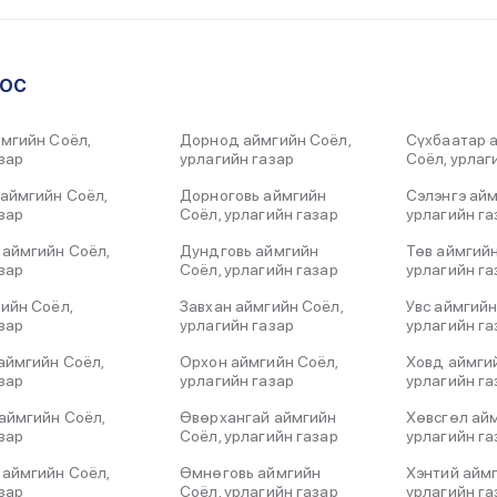
ООС
мгийн Соёл,
Дорнод аймгийн Соёл,
Сүхбаатар 
зар
урлагийн газар
Соёл, урлаг
аймгийн Соёл,
Дорноговь аймгийн
Сэлэнгэ айм
зар
Соёл, урлагийн газар
урлагийн га
 аймгийн Соёл,
Дундговь аймгийн
Төв аймгийн
зар
Соёл, урлагийн газар
урлагийн га
ийн Соёл,
Завхан аймгийн Соёл,
Увс аймгийн
зар
урлагийн газар
урлагийн га
аймгийн Соёл,
Орхон аймгийн Соёл,
Ховд аймги
зар
урлагийн газар
урлагийн га
аймгийн Соёл,
Өвөрхангай аймгийн
Хөвсгөл айм
зар
Соёл, урлагийн газар
урлагийн га
 аймгийн Соёл,
Өмнөговь аймгийн
Хэнтий аймг
зар
Соёл, урлагийн газар
урлагийн га