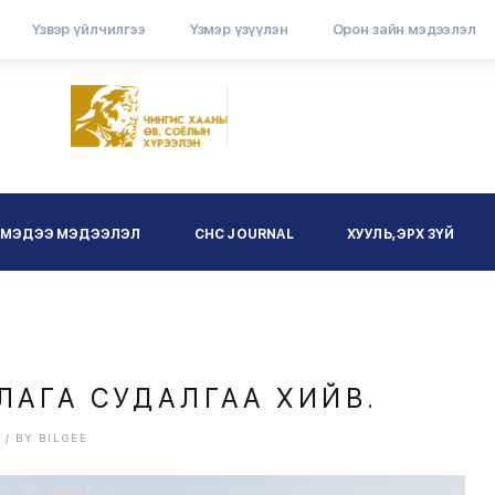
Үзвэр үйлчилгээ
Үзмэр үзүүлэн
Орон зайн мэдээлэл
МЭДЭЭ МЭДЭЭЛЭЛ
CHC JOURNAL
ХУУЛЬ, ЭРХ ЗҮЙ
АГА СУДАЛГАА ХИЙВ.
1
/
BY
BILGEE